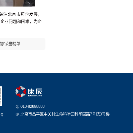
关注北京市药企发展，
决企业问题和困难，为企
物”荣誉榜单
010-82898888
码
北京市昌平区中关村生命科学园科学园路7号院3号楼
众号