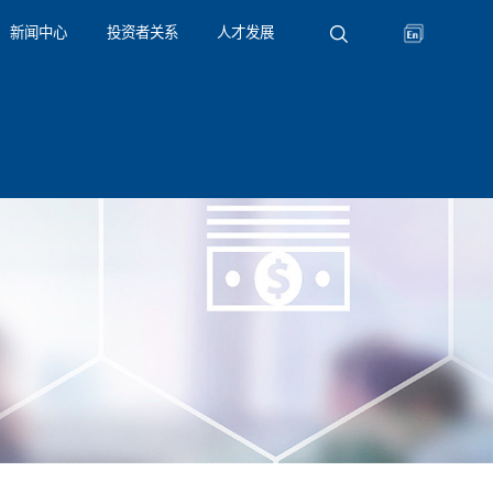
新闻中心
投资者关系
人才发展
公司新闻
信息公告
k8凯发生活
简体中文
媒体聚焦
沟通与联系
招贤纳士
English