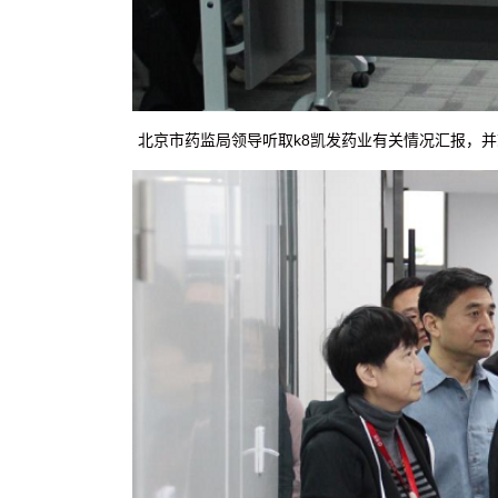
北京市药监局领导听取k8凯发药业有关情况汇报，