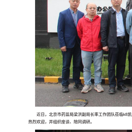
近日，北京市药监局梁洪副局长率工作团队莅临k8
热烈欢迎，并组织座谈、陪同调研。