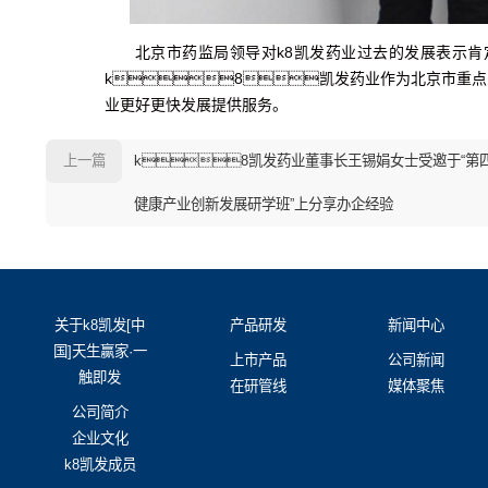
北京市药监局领导对k8凯发药业过去的发展表示
k8凯发药业作为北京市重
业更好更快发展提供服务。
上一篇
k8凯发药业董事长王锡娟女士受邀于“第
健康产业创新发展研学班”上分享办企经验
关于k8凯发[中
产品研发
新闻中心
国]天生赢家·一
上市产品
公司新闻
触即发
在研管线
媒体聚焦
公司简介
企业文化
k8凯发成员