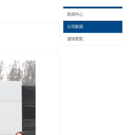
新闻中心
公司新闻
媒体聚焦