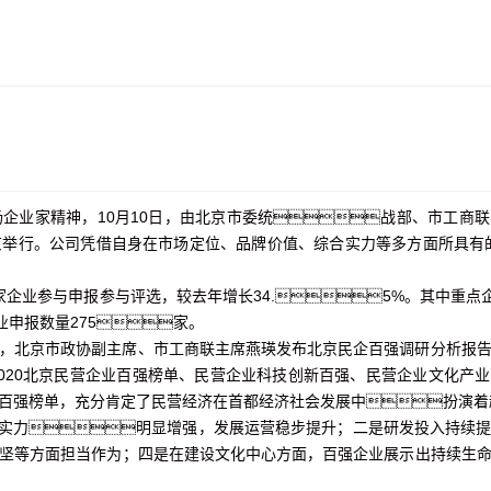
企业家精神，10月10日，由北京市委统战部、市工商
北京举行。公司凭借自身在市场定位、品牌价值、综合实力等多方面所具有
8家企业参与申报参与评选，较去年增长34.5%。其中重点
业申报数量275家。
，北京市政协副主席、市工商联主席燕瑛发布北京民企百强调研分析报
020北京民营企业百强榜单、民营企业科技创新百强、民营企业文化产
百强榜单，充分肯定了民营经济在首都经济社会发展中扮演着
整体实力明显增强，发展运营稳步提升；二是研发投入持续
坚等方面担当作为；四是在建设文化中心方面，百强企业展示出持续生