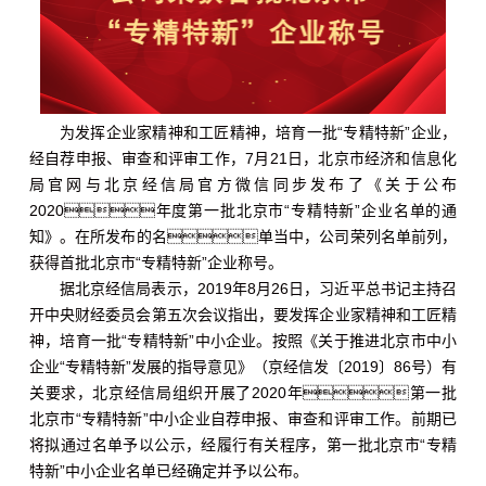
为发挥企业家精神和工匠精神，培育一批“专精特新”企业，
经自荐申报、审查和评审工作，7月21日，北京市经济和信息化
局官网与北京经信局官方微信同步发布了《关于公布
2020年度第一批北京市“专精特新”企业名单的通
知》。在所发布的名单当中，公司荣列名单前列，
获得首批北京市“专精特新”企业称号。
据北京经信局表示，2019年8月26日，习近平总书记主持召
开中央财经委员会第五次会议指出，要发挥企业家精神和工匠精
神，培育一批“专精特新”中小企业。按照《关于推进北京市中小
企业“专精特新”发展的指导意见》（京经信发〔2019〕86号）有
关要求，北京经信局组织开展了2020年第一批
北京市“专精特新”中小企业自荐申报、审查和评审工作。前期已
将拟通过名单予以公示，经履行有关程序，第一批北京市“专精
特新”中小企业名单已经确定并予以公布。