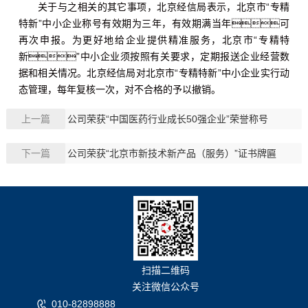
关于与之相关的其它事项，北京经信局表示，北京市“专精
特新”中小企业称号有效期为三年，有效期满当年可
再次申报。为更好地给企业提供精准服务，北京市“专精特
新”中小企业须按照有关要求，定期报送企业经营数
据和相关情况。北京经信局对北京市“专精特新”中小企业实行动
态管理，每年复核一次，对不合格的予以撤销。
上一篇
公司荣获“中国医药行业成长50强企业”荣誉称号
下一篇
公司荣获“北京市新技术新产品（服务）”证书牌匾
扫描二维码
关注微信公众号
010-82898888